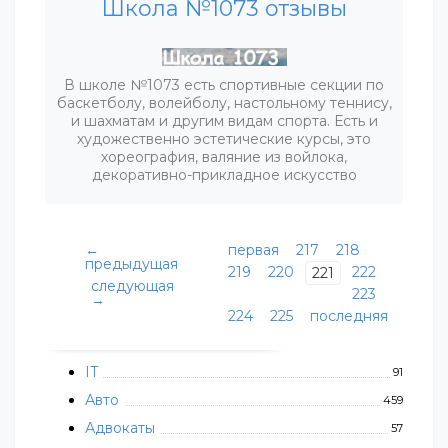
Школа №1073 отзывы
В школе №1073 есть спортивные секции по
баскетболу, волейболу, настольному теннису,
и шахматам и другим видам спорта. Есть и
художественно эстетические курсы, это
хореография, валяние из войлока,
декоративно-прикладное искусство
←
первая
217
218
предыдущая
219
220
222
221
следующая
223
→
224
225
последняя
IT
91
Авто
459
Адвокаты
57