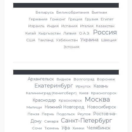
Беларусь
Великобритания
Вьетнам
Германия
Гонконг
Греция
Грузия
Египет
Израиль
Индия
Испания
Италия
Казахстан
Россия
Китай
Кыргызстан
Латвия
О.А.Э.
Украина
США
Таиланд
Узбекистан
Швеция
Эстония
Архангельск
Видное
Волгоград
Воронеж
Екатеринбург
Казань
Иркутск
Калининград (Кенигсберг)
Киев
Красногорск
Москва
Краснодар
Красноярск
Нижний Новгород
Новосибирск
Мытищи
Ростов-на-
Пенза
Пермь
Подольск
Реутов
Санкт-Петербург
Дону
Самара
Уфа
Челябинск
Сочи
Тюмень
Химки