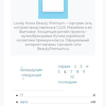
Lovely Korea Beauty Premium – торговая сеть,
которая представлена в США, Малайзии и во
Вьетнаме. Концепция ритейл проекта –
мультибрендовые бутики корейской
косметики премиум-класса. Официальный
интернет-магазин торговой сети
BeautyPremium.ru
←
первая
2
3
4
предыдущая
5
7
8
9
6
следующая
10
→
последняя
IT
91
Авто
459