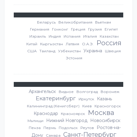
Беларусь
Великобритания
Вьетнам
Германия
Гонконг
Греция
Грузия
Египет
Израиль
Индия
Испания
Италия
Казахстан
Россия
Китай
Кыргызстан
Латвия
О.А.Э.
Украина
США
Таиланд
Узбекистан
Швеция
Эстония
Архангельск
Видное
Волгоград
Воронеж
Екатеринбург
Казань
Иркутск
Калининград (Кенигсберг)
Киев
Красногорск
Москва
Краснодар
Красноярск
Нижний Новгород
Новосибирск
Мытищи
Ростов-на-
Пенза
Пермь
Подольск
Реутов
Санкт-Петербург
Дону
Самара