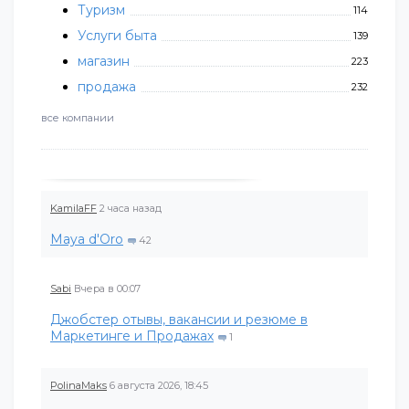
Туризм
114
Услуги быта
139
магазин
223
продажа
232
все компании
KamilaFF
2 часа назад
Maya d'Oro
42
Sabi
Вчера в 00:07
Джобстер отывы, вакансии и резюме в
Маркетинге и Продажах
1
PolinaMaks
6 августа 2026, 18:45