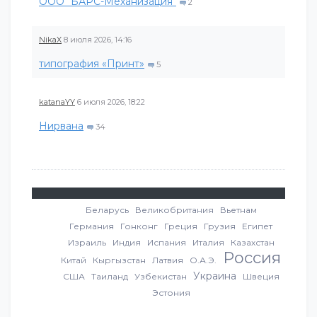
ООО "БАРС-Механизация"
2
NikaX
8 июля 2026, 14:16
типография «Принт»
5
katanaYY
6 июля 2026, 18:22
Нирвана
34
Беларусь
Великобритания
Вьетнам
Германия
Гонконг
Греция
Грузия
Египет
Израиль
Индия
Испания
Италия
Казахстан
Россия
Китай
Кыргызстан
Латвия
О.А.Э.
Украина
США
Таиланд
Узбекистан
Швеция
Эстония