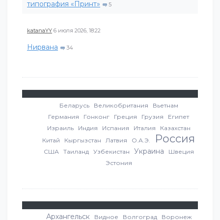
типография «Принт»
5
katanaYY
6 июля 2026, 18:22
Нирвана
34
Беларусь
Великобритания
Вьетнам
Германия
Гонконг
Греция
Грузия
Египет
Израиль
Индия
Испания
Италия
Казахстан
Россия
Китай
Кыргызстан
Латвия
О.А.Э.
Украина
США
Таиланд
Узбекистан
Швеция
Эстония
Архангельск
Видное
Волгоград
Воронеж