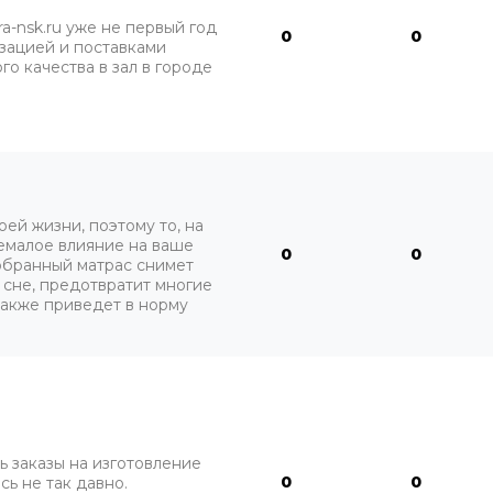
ra-nsk.ru уже не первый год
0
0
зацией и поставками
о качества в зал в городе
ей жизни, поэтому то, на
немалое влияние на ваше
0
0
обранный матрас снимет
сне, предотвратит многие
также приведет в норму
 заказы на изготовление
0
0
ь не так давно.