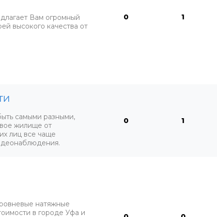
0
1
длагает Вам огромный
ей высокого качества от
ти
быть самыми разными,
0
1
свое жилище от
их лиц все чаще
идеонаблюдения.
уровневые натяжные
оимости в городе Уфа и
0
0